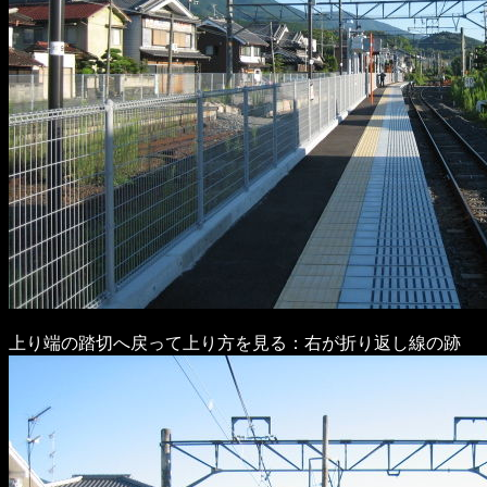
上り端の踏切へ戻って上り方を見る：右が折り返し線の跡