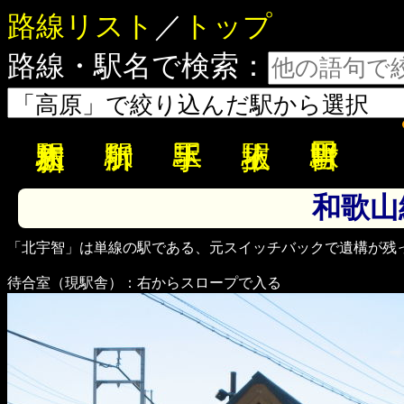
路線リスト
／
トップ
路線・駅名で検索：
和歌山
「北宇智」は単線の駅である、元スイッチバックで遺構が残
待合室（現駅舎）：右からスロープで入る