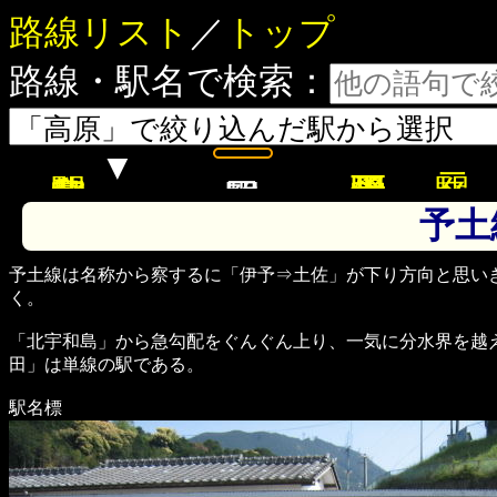
路線リスト
／
トップ
路線・駅名で検索：
▼
予土
予土線は名称から察するに「伊予⇒土佐」が下り方向と思い
く。
「北宇和島」から急勾配をぐんぐん上り、一気に分水界を越え
田」は単線の駅である。
駅名標