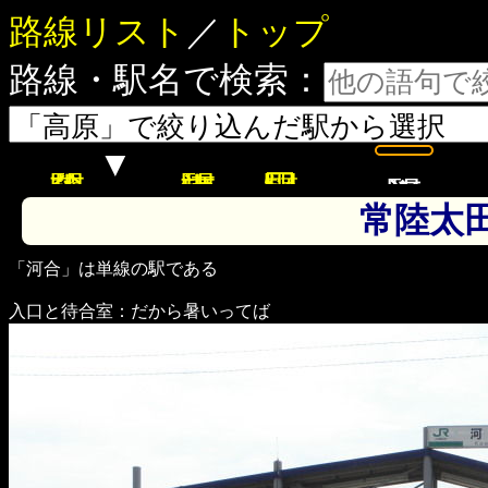
路線リスト
／
トップ
路線・駅名で検索：
▼
常陸太
「河合」は単線の駅である
入口と待合室：だから暑いってば