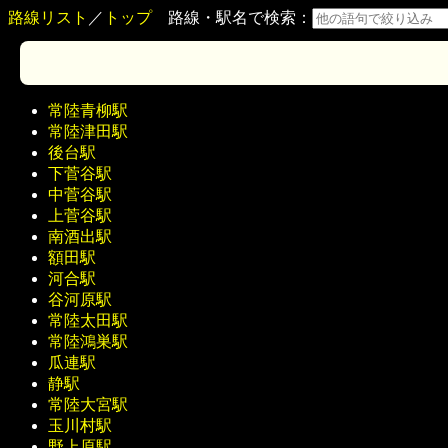
路線リスト
／
トップ
路線・駅名で検索：
常陸青柳駅
常陸津田駅
後台駅
下菅谷駅
中菅谷駅
上菅谷駅
南酒出駅
額田駅
河合駅
谷河原駅
常陸太田駅
常陸鴻巣駅
瓜連駅
静駅
常陸大宮駅
玉川村駅
野上原駅